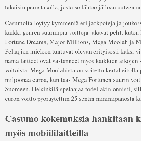
takaisin perustasolle, josta se lähtee jälleen uuteen 
Casumolta löytyy kymmeniä eri jackpoteja ja joukossa
kaikki genren suurimpia voittoja jakavat pelit, kute
Fortune Dreams, Major Millions, Mega Moolah ja M
Pelaajien mieleen tuntuvat olevan erityisesti kaksi vii
nämä laitteet ovat vastanneet myös kaikkien aikojen
voitoista. Mega Moolahista on voitettu kertaheitolla 
miljoonaa euroa, kun taas Mega Fortunen suurin voitt
Suomeen. Helsinkiläispelaajaa todellakin onnisti, si
euron voitto pyöräytettiin 25 sentin minimipanosta k
Casumo kokemuksia hankitaan kä
myös mobiililaitteilla