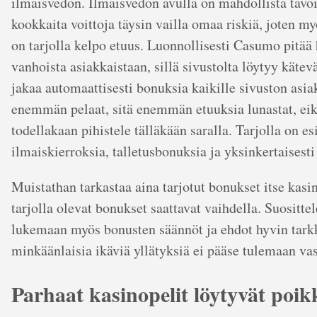
ilmaisvedon. Ilmaisvedon avulla on mahdollista tavoi
kookkaita voittoja täysin vailla omaa riskiä, joten my
on tarjolla kelpo etuus. Luonnollisesti Casumo pitää
vanhoista asiakkaistaan, sillä sivustolta löytyy käte
jakaa automaattisesti bonuksia kaikille sivuston asia
enemmän pelaat, sitä enemmän etuuksia lunastat, e
todellakaan pihistele tälläkään saralla. Tarjolla on e
ilmaiskierroksia, talletusbonuksia ja yksinkertaisesti
Muistathan tarkastaa aina tarjotut bonukset itse kasino
tarjolla olevat bonukset saattavat vaihdella. Suositt
lukemaan myös bonusten säännöt ja ehdot hyvin tarkka
minkäänlaisia ikäviä yllätyksiä ei pääse tulemaan va
Parhaat kasinopelit löytyvät poik