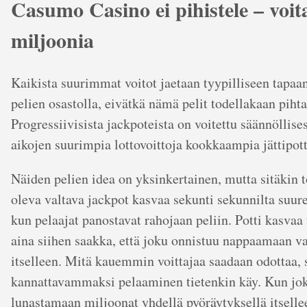
Casumo Casino ei pihistele – voit
miljoonia
Kaikista suurimmat voitot jaetaan tyypilliseen tapaan 
pelien osastolla, eivätkä nämä pelit todellakaan pihta
Progressiivisista jackpoteista on voitettu säännöllise
aikojen suurimpia lottovoittoja kookkaampia jättipott
Näiden pelien idea on yksinkertainen, mutta sitäkin 
oleva valtava jackpot kasvaa sekunti sekunnilta suu
kun pelaajat panostavat rahojaan peliin. Potti kasvaa 
aina siihen saakka, että joku onnistuu nappaamaan va
itselleen. Mitä kauemmin voittajaa saadaan odottaa, 
kannattavammaksi pelaaminen tietenkin käy. Kun jok
lunastamaan miljoonat yhdellä pyöräytyksellä itselle